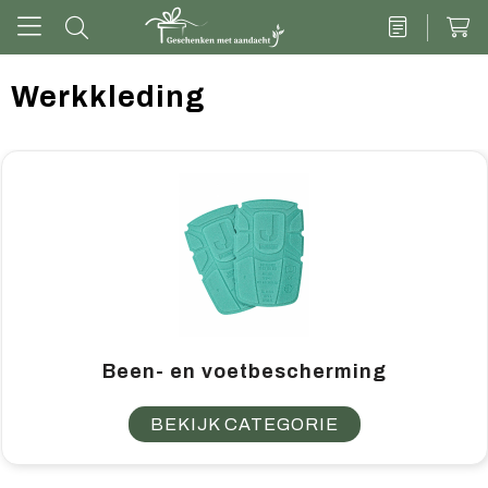
Werkkleding
Drinkwaren
Kantoor & schrijven
Tech
Tassen
Vrije tijd & outdoor
Been- en voetbescherming
Zoete cadeaus
BEKIJK CATEGORIE
Groen geschenk
Kleding