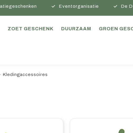
atiegeschenken
Eventorganisatie
De D
ZOET GESCHENK
DUURZAAM
GROEN GES
Kledingaccessoires