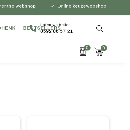
rentse webshop
Online keuzewebshop
Laten we bellen
CHENK
BESTSELLERS
0592 86 57 21
0
0