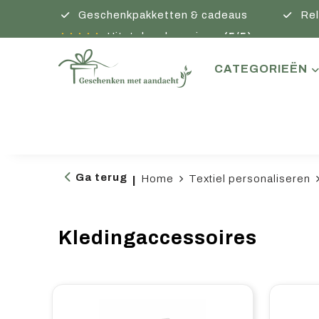
Geschenkpakketten & cadeaus
Rel
Uitstekende reviews
(5/5)
CATEGORIEËN
Ga terug
Home
Textiel personaliseren
|
Kledingaccessoires