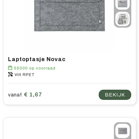
Home & living
Wellness
Gereedschap & veiligheid
Overige relatiegeschenken
Laptoptasje Novac
55000
op voorraad
Vilt RPET
€ 1,67
vanaf
BEKIJK