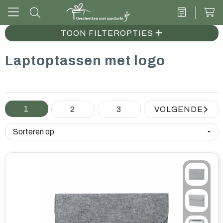
TOON FILTEROPTIES
Laptoptassen met logo
Drinkwaren
Kantoor & schrijven
Tech
1
2
3
VOLGENDE
Tassen
Vrije tijd & outdoor
Zoete cadeaus
Groen geschenk
Kleding