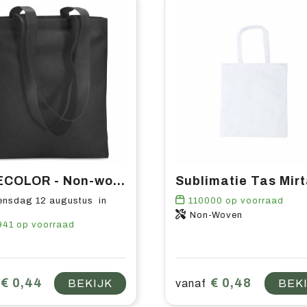
TOTECOLOR - Non-woven boodschappentas
Sublimatie Tas Mirt
nsdag 12 augustus in
110000
op voorraad
Non-Woven
941
op voorraad
€ 0,44
€ 0,48
BEKIJK
vanaf
BEK