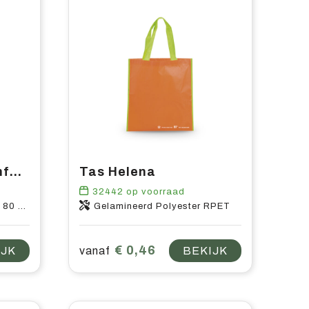
Zeus non woven conferentietas 6L
Tas Helena
32442
op voorraad
 g/m2
Gelamineerd Polyester RPET
€ 0,46
IJK
vanaf
BEKIJK