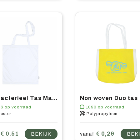
Antibacterieel Tas Maxcron
56
op voorraad
1890
op voorraad
ester
Polypropyleen
€ 0,51
€ 0,29
BEKIJK
vanaf
BEK