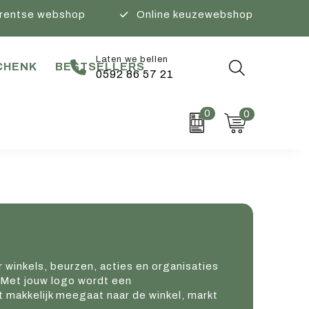
rentse webshop
Online keuzewebshop
Laten we bellen
CHENK
BESTSELLERS
0592 86 57 21
0
0
winkels, beurzen, acties en organisaties
 Met jouw logo wordt een
 makkelijk meegaat naar de winkel, markt