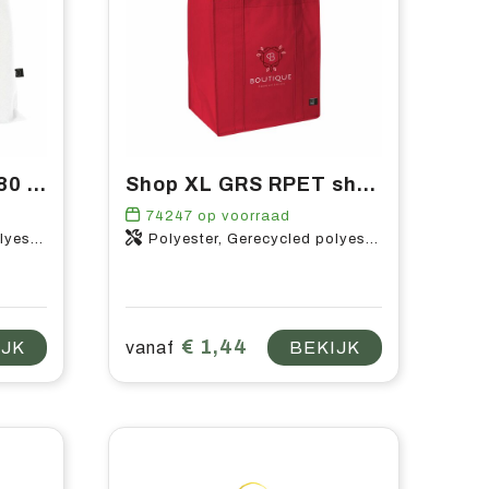
GRS RPET shopper 80 g/m² met logo bedrukken | Vanaf 145 stuks
Shop XL GRS RPET shopper 80 g/m² met logo bedrukken | Vanaf 75 stuks
74247
op voorraad
ester
Polyester, Gerecycled polyester
€ 1,44
IJK
vanaf
BEKIJK