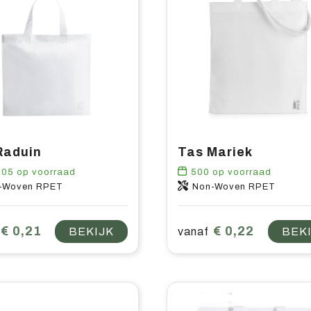
Raduin
Tas Mariek
505
op voorraad
500
op voorraad
-Woven RPET
Non-Woven RPET
€ 0,21
€ 0,22
BEKIJK
vanaf
BEK