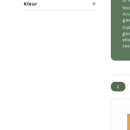
of 
Kleur
Voo
du
ge
Oo
goo
sho
tas
1