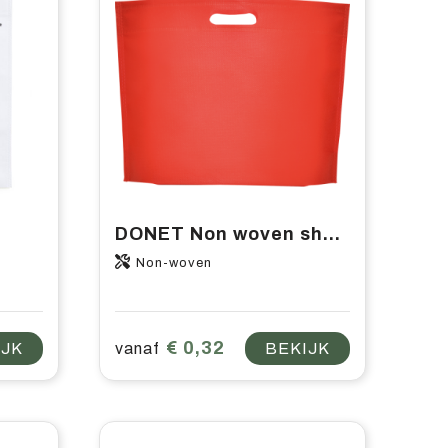
DONET Non woven shopper, 340x430 mm
Non-woven
€ 0,32
IJK
vanaf
BEKIJK