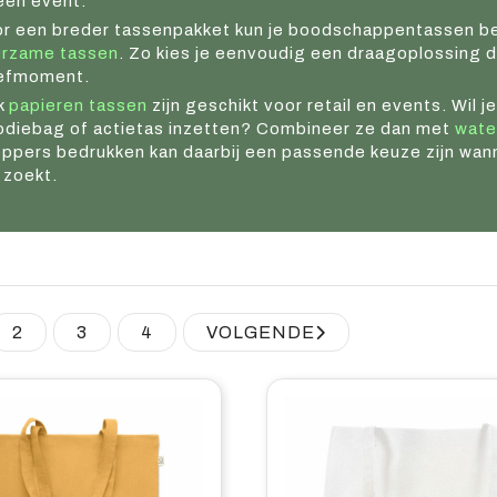
een event.
r een breder tassenpakket kun je boodschappentassen 
urzame tassen
. Zo kies je eenvoudig een draagoplossing d
efmoment.
k
papieren tassen
zijn geschikt voor retail en events. Wil
diebag of actietas inzetten? Combineer ze dan met
wate
ppers bedrukken kan daarbij een passende keuze zijn wanne
 zoekt.
2
3
4
VOLGENDE