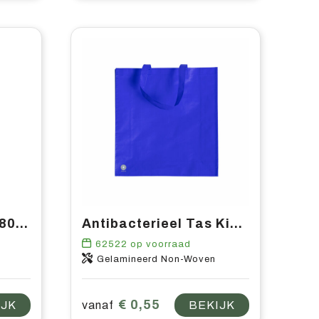
Non woven Duo tas 80 gr/m2 SALE
Antibacterieel Tas Kiarax
62522
op voorraad
Gelamineerd Non-Woven
€ 0,55
IJK
vanaf
BEKIJK