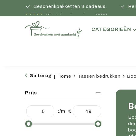
Geschenkpakketten & cadeaus
Rel
Uitstekende reviews
(5/5)
CATEGORIEËN
Ga terug
Home
Tassen bedrukken
Boo
|
Prijs
B
t/m
€
Boo
die
boo