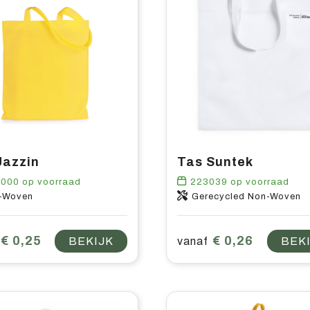
Jazzin
Tas Suntek
8000
op voorraad
223039
op voorraad
-Woven
Gerecycled Non-Woven
€ 0,25
€ 0,26
BEKIJK
vanaf
BEK