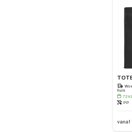
Woe
huis
724
PP
vanaf