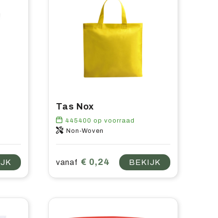
Tas Nox
445400
op voorraad
Non-Woven
€ 0,24
IJK
vanaf
BEKIJK