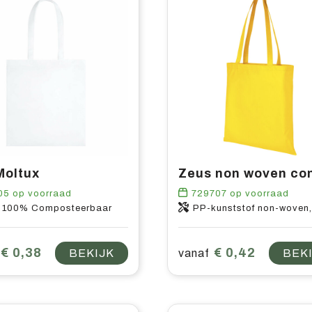
Moltux
05
op voorraad
729707
op voorraad
 100% Composteerbaar
PP-kunststof non-woven, 80
€ 0,38
€ 0,42
BEKIJK
vanaf
BEK