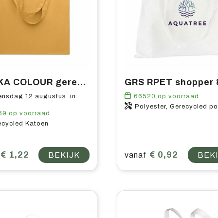
VIVEKA COLOUR gerecyclede boodschappentas met logo bedrukken | Vanaf 145 stuks
nsdag 12 augustus in
66520
op voorraad
Polyester, Gerecycled poly
69
op voorraad
ecycled Katoen
€ 1,22
€ 0,92
BEKIJK
vanaf
BEK