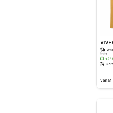
Woe
huis
424
Ger
vanaf