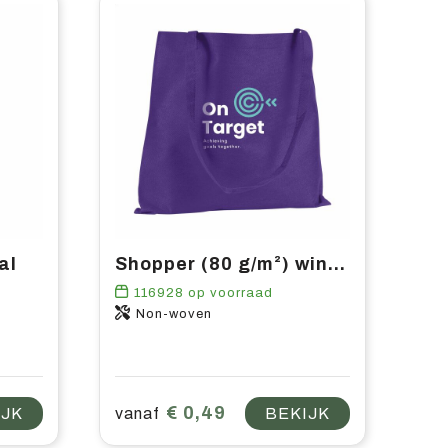
al
Shopper (80 g/m²) winkeltas
116928
op voorraad
Non-woven
€ 0,49
IJK
vanaf
BEKIJK