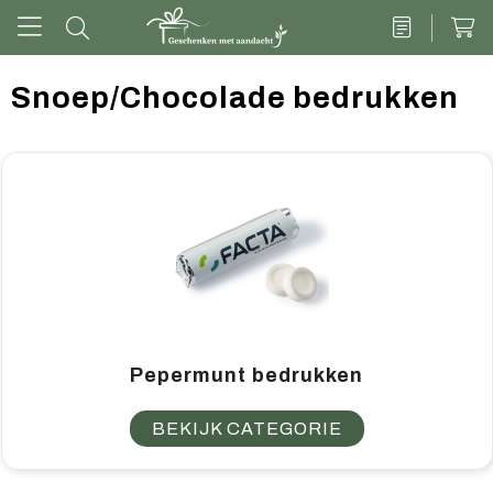
Snoep/Chocolade bedrukken
Drinkwaren
Kantoor & schrijven
Tech
Tassen
Vrije tijd & outdoor
Pepermunt bedrukken
Zoete cadeaus
BEKIJK CATEGORIE
Groen geschenk
Kleding