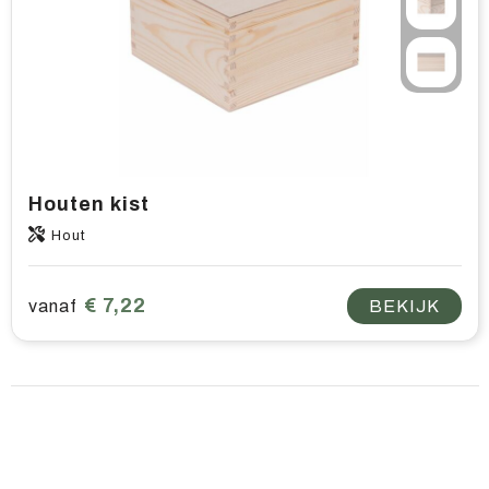
Home & living
Wellness
Gereedschap & veiligheid
Overige relatiegeschenken
Houten kist
Hout
€ 7,22
vanaf
BEKIJK