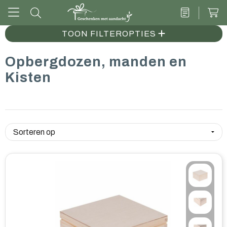
TOON FILTEROPTIES
Opbergdozen, manden en
Drinkwaren
Kisten
Kantoor & schrijven
Tech
Tassen
Vrije tijd & outdoor
Zoete cadeaus
Groen geschenk
Kleding