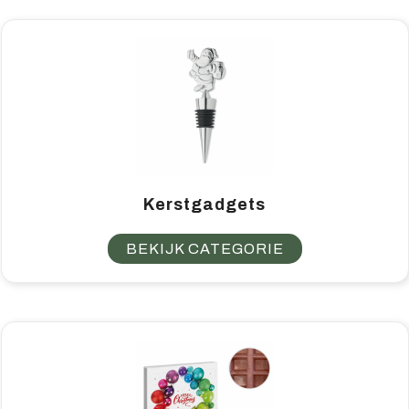
Home & living
Wellness
Gereedschap & veiligheid
Overige relatiegeschenken
Kerstgadgets
BEKIJK CATEGORIE