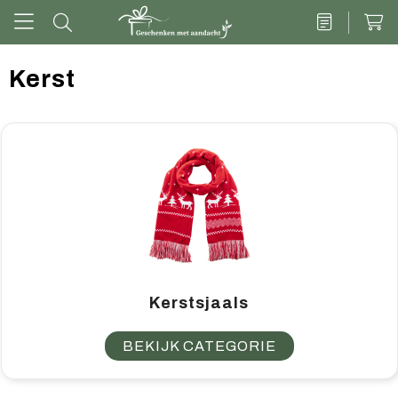
Kerst
Drinkwaren
Kantoor & schrijven
Tech
Tassen
Vrije tijd & outdoor
Kerstsjaals
Zoete cadeaus
BEKIJK CATEGORIE
Groen geschenk
Kleding