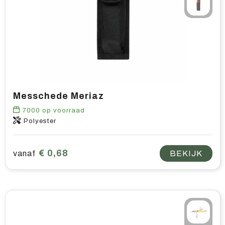
Home & living
Wellness
Gereedschap & veiligheid
Overige relatiegeschenken
Messchede Meriaz
7000
op voorraad
Polyester
€ 0,68
vanaf
BEKIJK