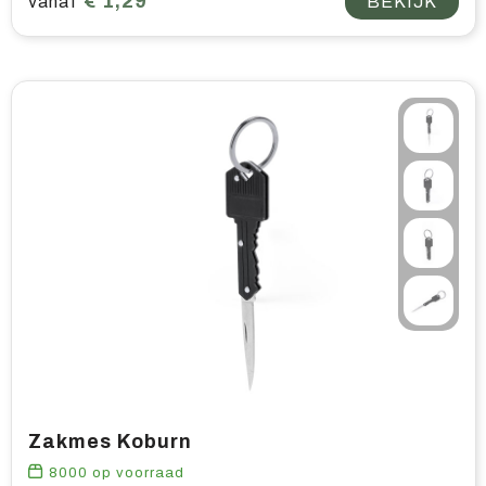
€ 1,29
vanaf
BEKIJK
Zakmes Koburn
8000
op voorraad