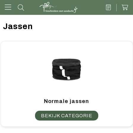
Jassen
Drinkwaren
Kantoor & schrijven
Tech
Tassen
Vrije tijd & outdoor
Normale jassen
Zoete cadeaus
BEKIJK CATEGORIE
Groen geschenk
Kleding