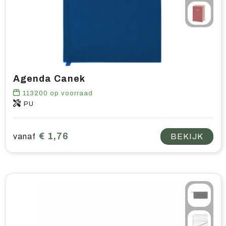
Home & living
Wellness
Gereedschap & veiligheid
Agenda Canek
Overige relatiegeschenken
113200
op voorraad
PU
€ 1,76
vanaf
BEKIJK