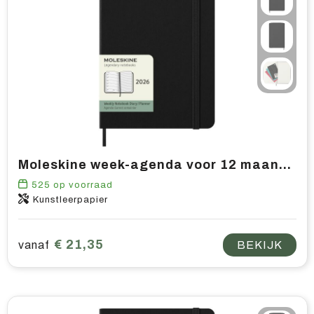
Moleskine week-agenda voor 12 maanden met harde kaft L
525
op voorraad
Kunstleerpapier
€ 21,35
vanaf
BEKIJK