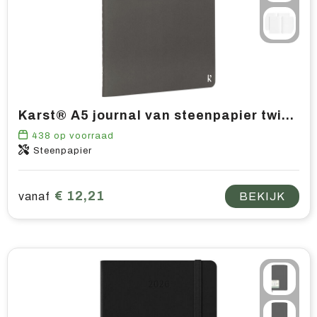
Karst® A5 journal van steenpapier twin pack
438
op voorraad
Steenpapier
€ 12,21
vanaf
BEKIJK