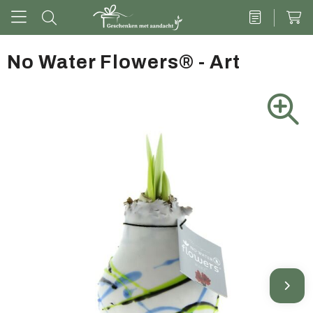
No Water Flowers® - Art
Drinkwaren
Kantoor & schrijven
Tech
Tassen
Vrije tijd & outdoor
Zoete cadeaus
Groen geschenk
Kleding