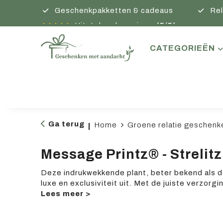
Geschenkpakketten & cadeaus
Rel
Uitstekende reviews
(5/5)
CATEGORIEËN
Ga terug
Home
Groene relatie geschenk
|
Message Printz® - Strelitz
Deze indrukwekkende plant, beter bekend als de 
luxe en exclusiviteit uit. Met de juiste verzorgin