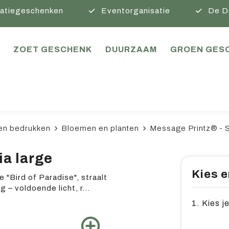
atiegeschenken
Eventorganisatie
De D
ZOET GESCHENK
DUURZAAM
GROEN GES
en bedrukken
Bloemen en planten
Message Printz® - St
ia large
Kies e
"Bird of Paradise", straalt
g – voldoende licht, r
...
1. Kies j