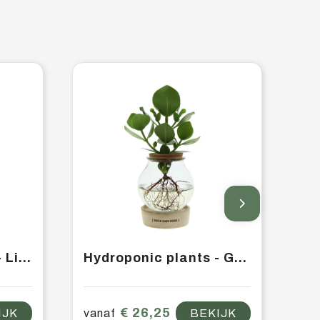
Hydroponic plants - Light plant in giftbox
Hydroponic plants - Glass with LED light in giftbox
€ 26,25
IJK
vanaf
BEKIJK