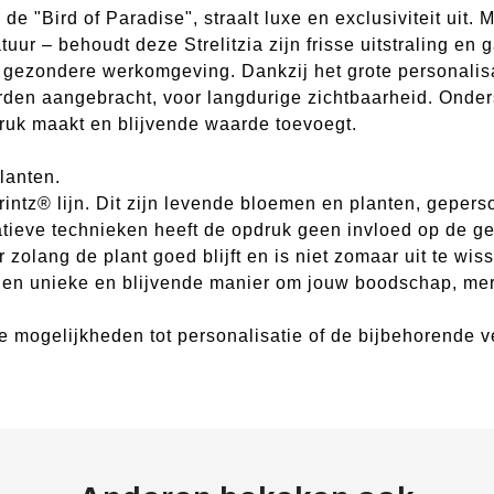
 "Bird of Paradise", straalt luxe en exclusiviteit uit. M
uur – behoudt deze Strelitzia zijn frisse uitstraling en
en gezondere werkomgeving. Dankzij het grote personali
orden aangebracht, voor langdurige zichtbaarheid. Onder
druk maakt en blijvende waarde toevoegt.
lanten.
intz® lijn. Dit zijn levende bloemen en planten, geper
vatieve technieken heeft de opdruk geen invloed op de g
r zolang de plant goed blijft en is niet zomaar uit te wis
en unieke en blijvende manier om jouw boodschap, merk
ide mogelijkheden tot personalisatie of de bijbehorende