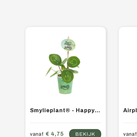
Smylieplant® - Happy in papercup (small)
€ 4,75
vanaf
BEKIJK
vanaf