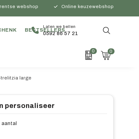
rentse webshop
Online keuzewebshop
Laten we bellen
CHENK
BESTSELLERS
0592 86 57 21
0
0
relitzia large
n personaliseer
e aantal