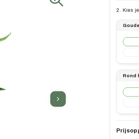
2. Kies j
Goude
Rond h
Prijso