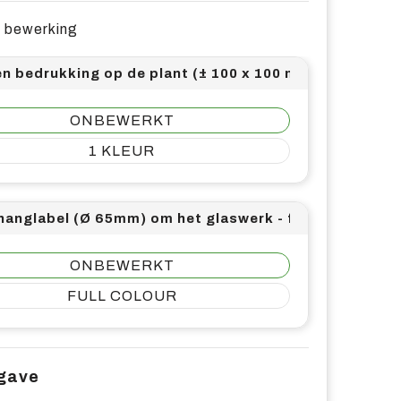
e bewerking
n bedrukking op de plant (± 100 x 100 mm)
ONBEWERKT
1
anglabel (Ø 65mm) om het glaswerk - full color (4/4)
ONBEWERKT
FULL COLOUR
pgave