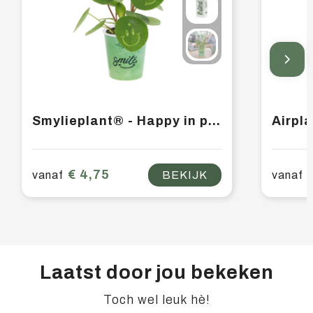
Smylieplant® - Happy in papercup (small)
€ 4,75
vanaf
BEKIJK
vanaf
Laatst door jou bekeken
Toch wel leuk hè!