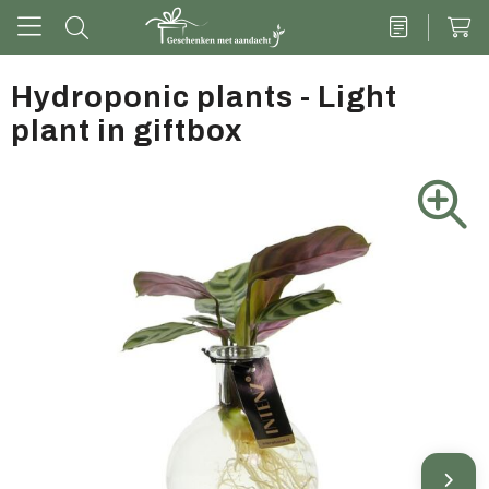
Hydroponic plants - Light
plant in giftbox
Drinkwaren
Kantoor & schrijven
Tech
Tassen
Vrije tijd & outdoor
Zoete cadeaus
Groen geschenk
Kleding