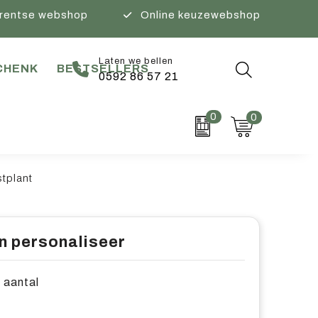
rentse webshop
Online keuzewebshop
Laten we bellen
CHENK
BESTSELLERS
0592 86 57 21
0
0
tplant
n personaliseer
e aantal