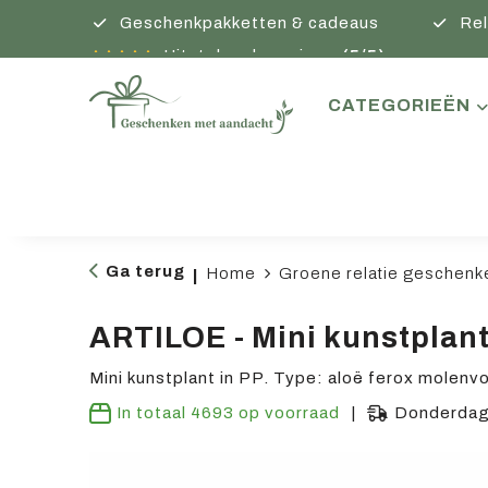
Geschenkpakketten & cadeaus
Rel
Uitstekende reviews
(5/5)
CATEGORIEËN
Ga terug
Home
Groene relatie geschenk
|
ARTILOE - Mini kunstplan
Mini kunstplant in PP. Type: aloë ferox molenv
In totaal
4693
op voorraad
Donderdag 