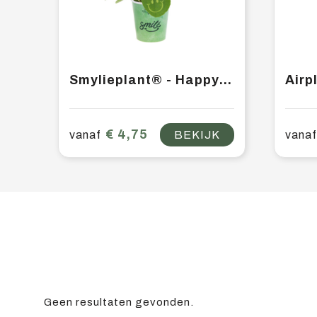
Smylieplant® - Happy in papercup (small)
€ 4,75
vanaf
BEKIJK
vanaf
Geen resultaten gevonden.