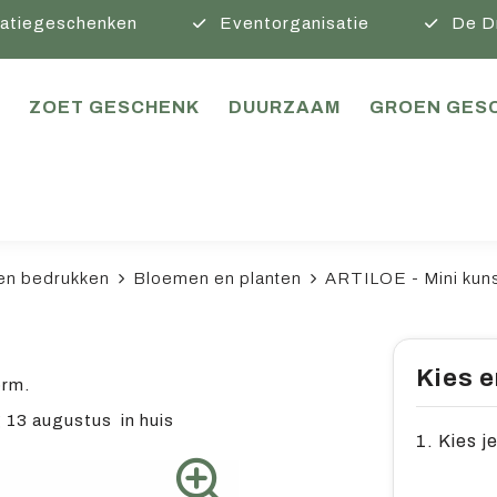
atiegeschenken
Eventorganisatie
De D
ZOET GESCHENK
DUURZAAM
GROEN GES
en bedrukken
Bloemen en planten
ARTILOE - Mini kuns
t
Kies e
orm.
13 augustus in huis
1. Kies j