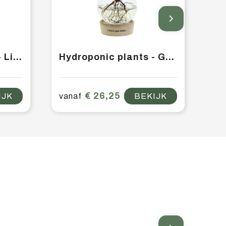
Hydroponic plants - Light plant in giftbox
Hydroponic plants - Glass with LED light in giftbox
€ 26,25
IJK
vanaf
BEKIJK