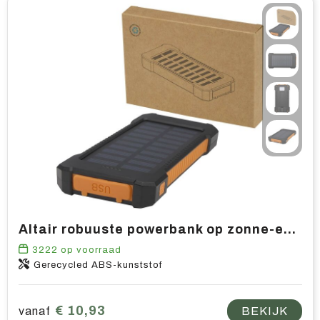
Altair robuuste powerbank op zonne-energie van 5000 mAh 10 W met ingebouwde zaklamp van gerecycled plastic
3222
op voorraad
Gerecycled ABS-kunststof
€ 10,93
vanaf
BEKIJK