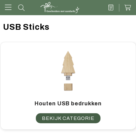
USB Sticks
Drinkwaren
Kantoor & schrijven
Tech
Tassen
Vrije tijd & outdoor
Houten USB bedrukken
Zoete cadeaus
BEKIJK CATEGORIE
Groen geschenk
Kleding