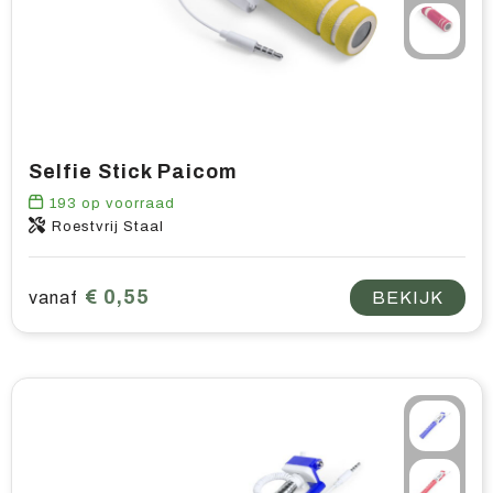
Home & living
Wellness
Gereedschap & veiligheid
Selfie Stick Paicom
Overige relatiegeschenken
193
op voorraad
Roestvrij Staal
€ 0,55
vanaf
BEKIJK