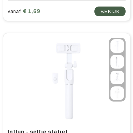
€ 1,69
vanaf
BEKIJK
Influp - selfie statief