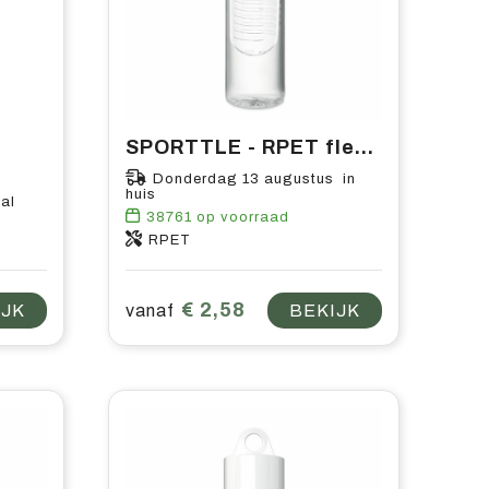
SPORTTLE - RPET fles 500ml
Donderdag 13 augustus in
huis
al
38761
op voorraad
RPET
€ 2,58
IJK
vanaf
BEKIJK