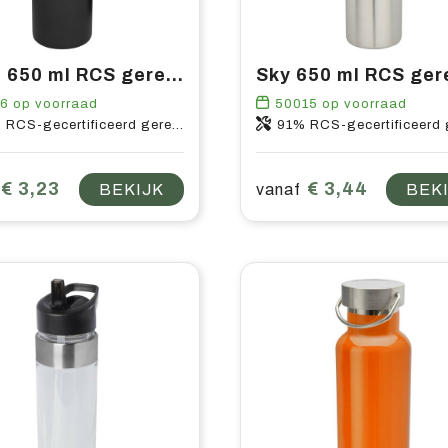
Grom 650 ml RCS gerecyclede roestvrijstalen waterfles
16
op voorraad
50015
op voorraad
certificeerd gerecycled roestvrij staal en 10% PS-kunststof
91% RCS-gecertificeerd gerecycled roestvrij staal, 10% PP
€ 3,23
€ 3,44
BEKIJK
vanaf
BEK