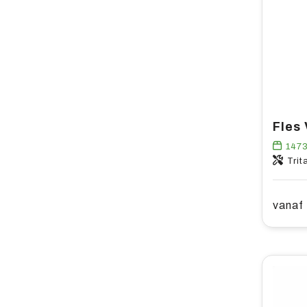
Fles
147
Trit
vanaf