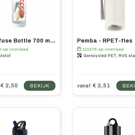
Fruitfuse Bottle 700 ml drinkfles
Pemba - RPET-fles
0
op voorraad
111275
op voorraad
tstof
Gerecycled PET, RVS sta
€ 2,50
€ 2,51
BEKIJK
vanaf
BEK