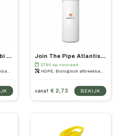
Join The Pipe Nairobi Bottle 500 ml waterfles
Join The Pipe Atlantis Bottle 500 ml waterfles
2790
op voorraad
astic
HDPE, Biologisch afbreekbaar plastic
€ 2,73
IJK
vanaf
BEKIJK