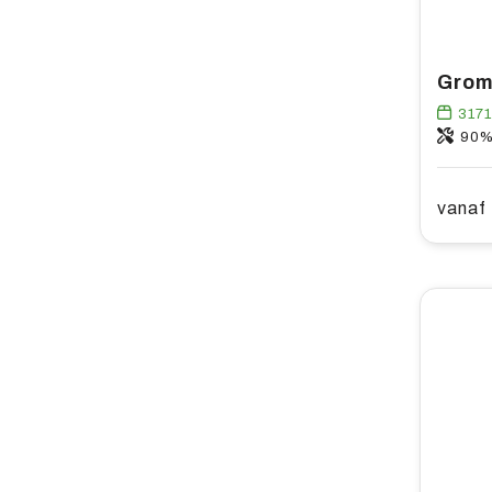
317
90% RCS-ge
vanaf