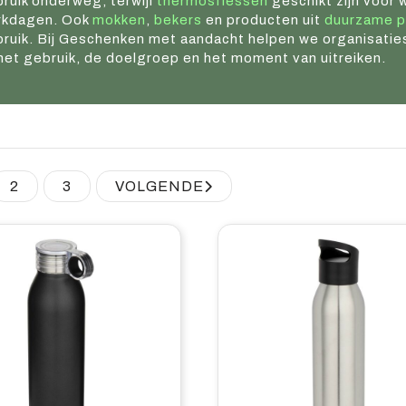
ruik onderweg, terwijl
thermosflessen
geschikt zijn voor 
rkdagen. Ook
mokken
,
bekers
en producten uit
duurzame p
ruik. Bij Geschenken met aandacht helpen we organisatie
 het gebruik, de doelgroep en het moment van uitreiken.
2
3
VOLGENDE