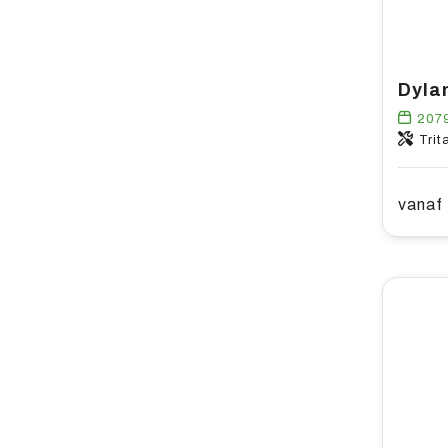
207
Trit
vanaf