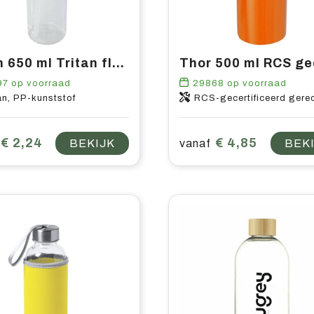
Dylan 650 ml Tritan fles met tuitdeksel
97
op voorraad
29868
op voorraad
an, PP-kunststof
RCS-gecertificeerd gerecycled roestvr
€ 2,24
€ 4,85
BEKIJK
vanaf
BEK