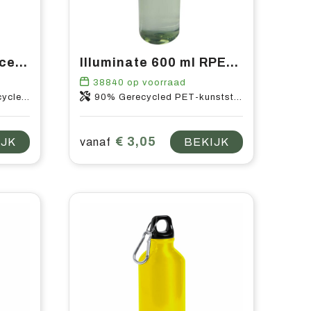
Thor 500 ml RCS gecertificeerde waterfles van gerecycled roestvrijstaal
Illuminate 600 ml RPET waterfles
38840
op voorraad
ij staal
90% Gerecycled PET-kunststof, 10% PP-kunststof
€ 3,05
IJK
vanaf
BEKIJK