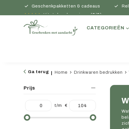
Geschenkpakketten & cadeaus
Rel
Uitstekende reviews
(5/5)
CATEGORIEËN
Ga terug
Home
Drinkwaren bedrukken
|
Prijs
W
t/m
€
Wat
bel
zic