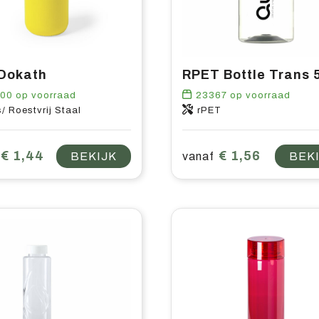
 Dokath
100
op voorraad
23367
op voorraad
/ Roestvrij Staal
rPET
€ 1,44
€ 1,56
BEKIJK
vanaf
BEK