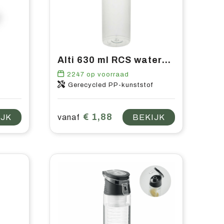
Alti 630 ml RCS waterfles van gerecycled plastic
2247
op voorraad
Gerecycled PP-kunststof
€ 1,88
IJK
vanaf
BEKIJK