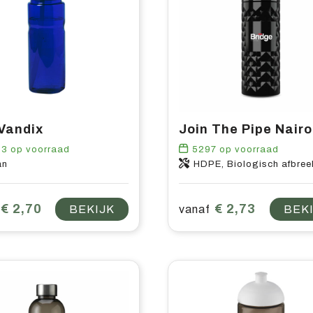
 Vandix
33
op voorraad
5297
op voorraad
an
HDPE, Biologisch afbreekbaar pl
€ 2,70
€ 2,73
BEKIJK
vanaf
BEK