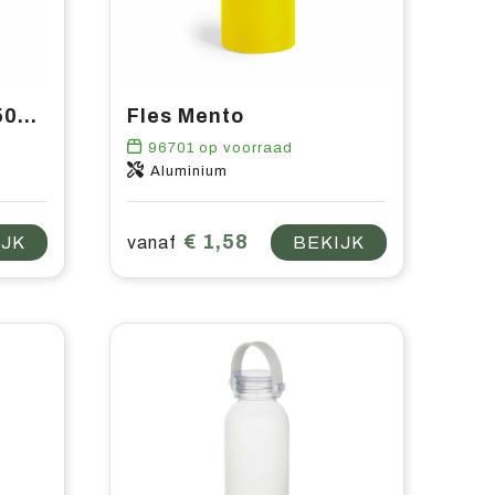
RPET Bottle Trans 500 ml waterfles
Fles Mento
96701
op voorraad
Aluminium
€ 1,58
IJK
vanaf
BEKIJK