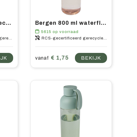
Sky 650 ml RCS gerecyclede enkelwandige roestvrijstalen waterfles
Bergen 800 ml waterfles van gerecycled plastic
5615
op voorraad
-kunststof
RCS-gecertificeerd gerecycled PET-kunststof
€ 1,75
IJK
vanaf
BEKIJK