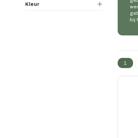
geb
Kleur
we
geb
bij
1