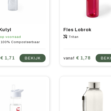
Kutyl
Fles Lobrok
op voorraad
Tritan
 100% Composteerbaar
€ 1,71
€ 1,78
BEKIJK
vanaf
BEK