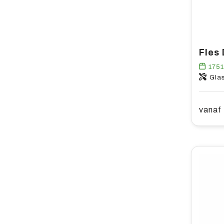
Fles
175
Glas
vanaf