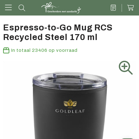
Espresso-to-Go Mug RCS
Recycled Steel 170 ml
Drinkwaren
In totaal
23406
op voorraad
Kantoor & schrijven
Tech
Tassen
Vrije tijd & outdoor
Zoete cadeaus
Groen geschenk
Kleding