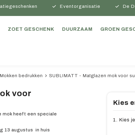
atiegeschenken
Eventorganisatie
De D
ZOET GESCHENK
DUURZAAM
GROEN GES
Mokken bedrukken
SUBLIMATT - Matglazen mok voor su
ok voor
Kies e
e mok heeft een speciale
1. Kies j
 13 augustus in huis