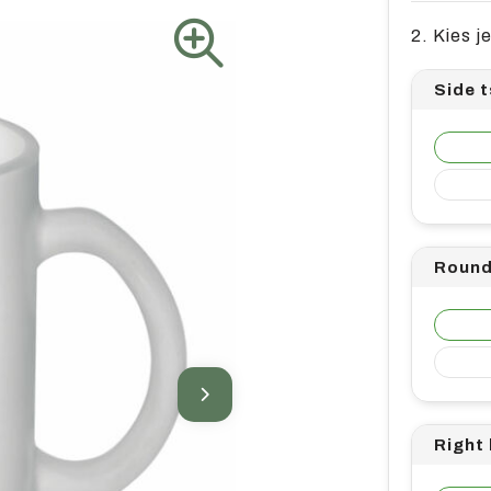
2. Kies j
Side 
Round
Right