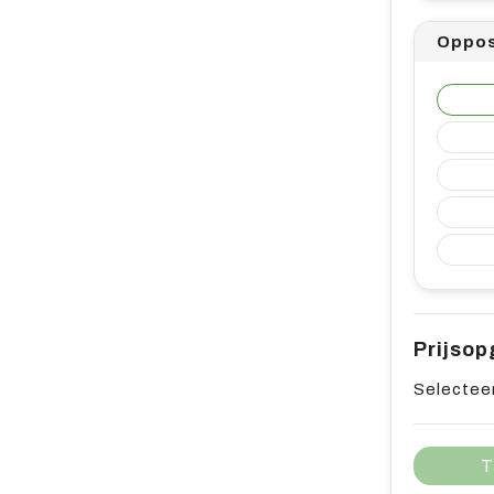
Oppos
Prijso
Selecteer
T