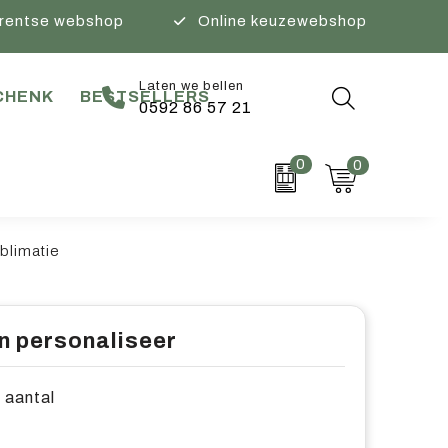
rentse webshop
Online keuzewebshop
Laten we bellen
CHENK
BESTSELLERS
0592 86 57 21
0
0
blimatie
n personaliseer
e aantal