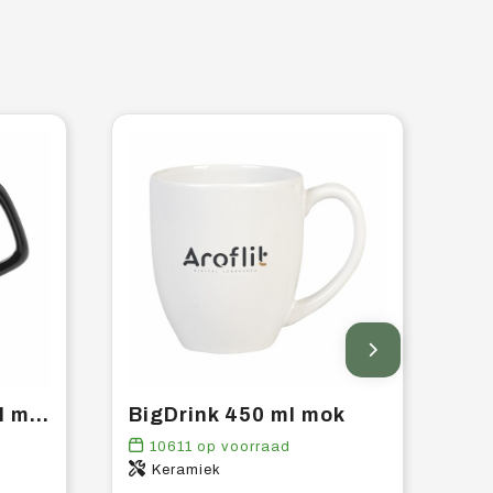
Royal Colour 280 ml mok
BigDrink 450 ml mok
10611
op voorraad
Keramiek