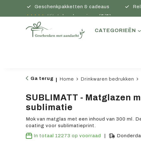
Geschenkpakketten & cadeaus
Rel
Uitstekende reviews
(5/5)
CATEGORIEËN
Ga terug
Home
Drinkwaren bedrukken
|
SUBLIMATT - Matglazen m
sublimatie
Mok van matglas met een inhoud van 300 ml. D
coating voor sublimatieprint.
In totaal
12273
op voorraad
Donderdag