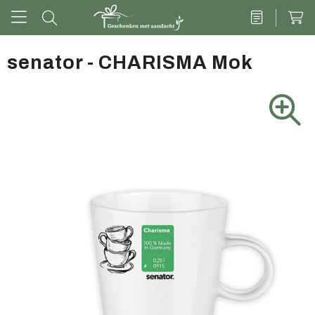
senator - CHARISMA Mok
Drinkwaren
Kantoor & schrijven
Tech
Tassen
Vrije tijd & outdoor
Zoete cadeaus
Groen geschenk
Kleding