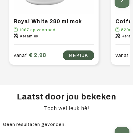
Royal White 280 ml mok
Coffe
1987
op voorraad
5290
Keramiek
Kera
€ 2,98
vanaf
BEKIJK
vanaf
Laatst door jou bekeken
Toch wel leuk hè!
Geen resultaten gevonden.