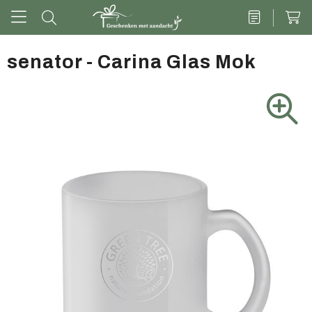
senator - Carina Glas Mok
Drinkwaren
Kantoor & schrijven
Tech
Tassen
Vrije tijd & outdoor
Zoete cadeaus
Groen geschenk
Kleding