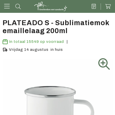
PLATEADO S - Sublimatiemok
emaillelaag 200ml
Drinkwaren
In totaal
15549
op voorraad
Kantoor & schrijven
Vrijdag 14 augustus in huis
Tech
Tassen
Vrije tijd & outdoor
Zoete cadeaus
Groen geschenk
Kleding