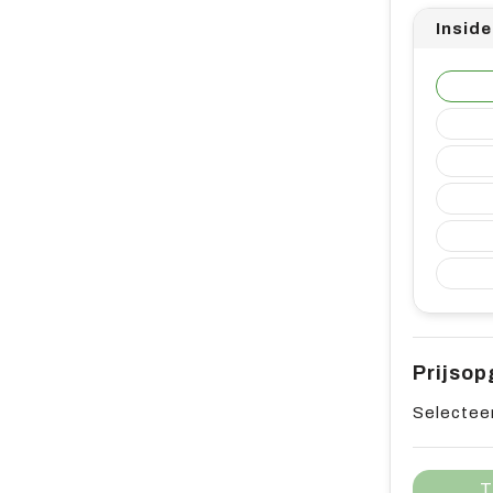
Insid
Prijso
Selecteer
T