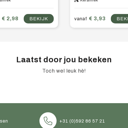
amiek
Keramiek
€ 2,98
€ 3,93
BEKIJK
vanaf
BEK
Laatst door jou bekeken
Toch wel leuk hè!
ssen
+31 (0)592 86 57 21