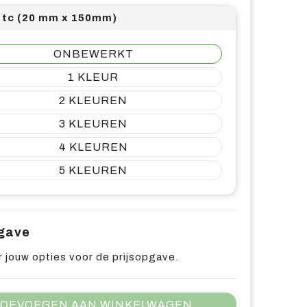
e tc (20 mm x 150mm)
ONBEWERKT
1
2
3
4
5
pgave
 jouw opties voor de prijsopgave.
OEVOEGEN AAN WINKELWAGEN