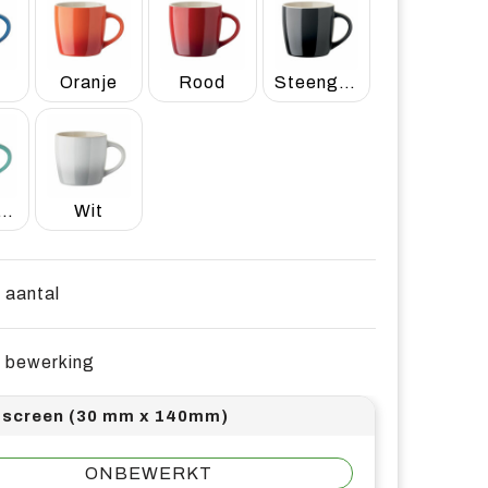
w
Oranje
Rood
Steengrijs
urquoise
Wit
e aantal
e bewerking
screen (30 mm x 140mm)
ONBEWERKT