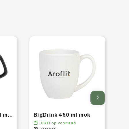
Royal Colour 280 ml mok
BigDrink 450 ml mok
10611
op voorraad