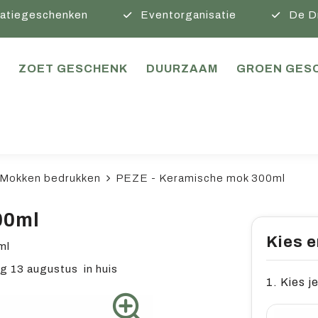
atiegeschenken
Eventorganisatie
De D
ZOET GESCHENK
DUURZAAM
GROEN GES
Mokken bedrukken
PEZE - Keramische mok 300ml
00ml
Kies e
ml
 13 augustus in huis
1. Kies je