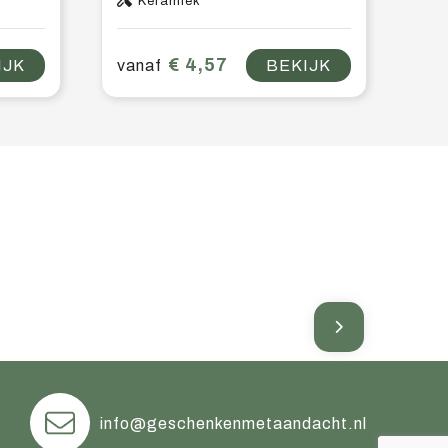
Keramiek
€ 4,57
IJK
vanaf
BEKIJK
info@geschenkenmetaandacht.nl