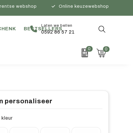
rentse webshop
Online keuzewebshop
Laten we bellen
CHENK
BESTSELLERS
0592 86 57 21
0
0
n personaliseer
 kleur