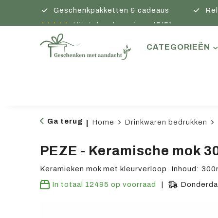
Geschenkpakketten & cadeaus
Rel
Uitstekende reviews
(5/5)
CATEGORIEËN
Ga terug
Home
Drinkwaren bedrukken
|
PEZE - Keramische mok 3
Keramieken mok met kleurverloop. Inhoud: 300
In totaal
12495
op voorraad
Donderdag