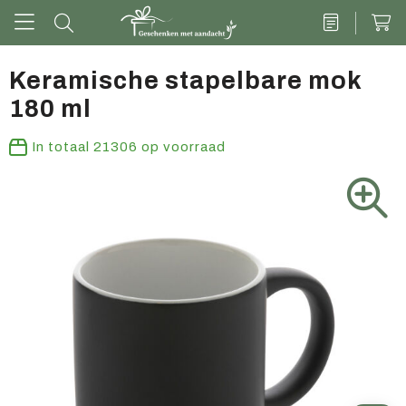
Keramische stapelbare mok
180 ml
Drinkwaren
In totaal
21306
op voorraad
Kantoor & schrijven
Tech
Tassen
Vrije tijd & outdoor
Zoete cadeaus
Groen geschenk
Kleding