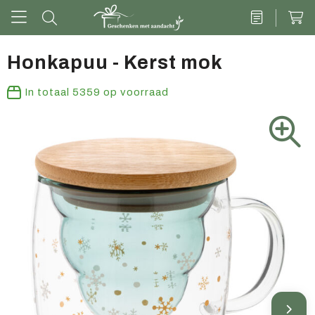
Honkapuu - Kerst mok
Drinkwaren
In totaal
5359
op voorraad
Kantoor & schrijven
Tech
Tassen
Vrije tijd & outdoor
Zoete cadeaus
Groen geschenk
Kleding