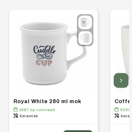
Royal White 280 ml mok
Coffe
1987
op voorraad
5290
Keramiek
Kera