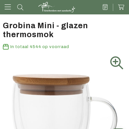
Grobina Mini - glazen
thermosmok
Drinkwaren
In totaal
4544
op voorraad
Kantoor & schrijven
Tech
Tassen
Vrije tijd & outdoor
Zoete cadeaus
Groen geschenk
Kleding