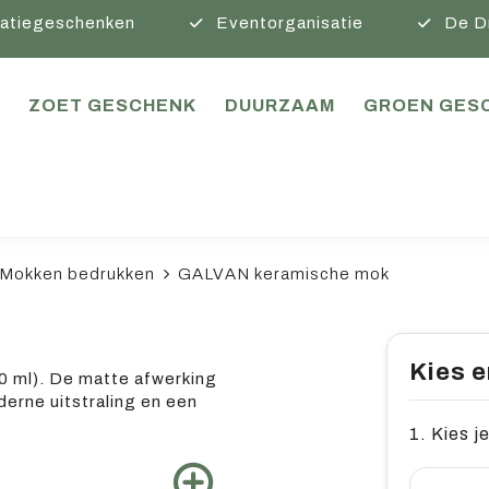
atiegeschenken
Eventorganisatie
De D
ZOET GESCHENK
DUURZAAM
GROEN GES
Mokken bedrukken
GALVAN keramische mok
Kies e
0 ml). De matte afwerking
erne uitstraling en een
1. Kies je