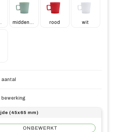
blauw
middengroen
rood
wit
e aantal
e bewerking
ijde (45x65 mm)
ONBEWERKT