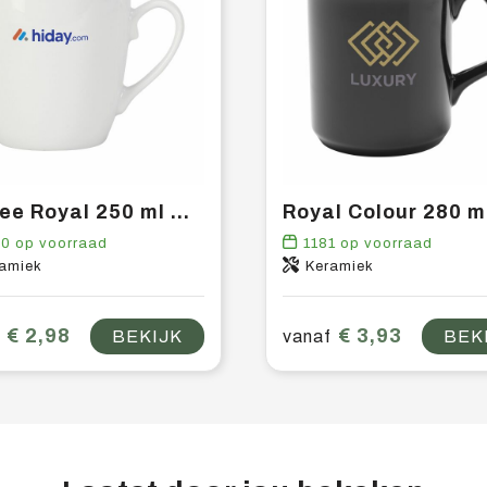
Coffee Royal 250 ml mok
90
op voorraad
1181
op voorraad
amiek
Keramiek
€ 2,98
€ 3,93
BEKIJK
vanaf
BEK