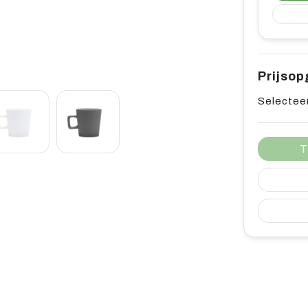
Prijso
Selecteer
T