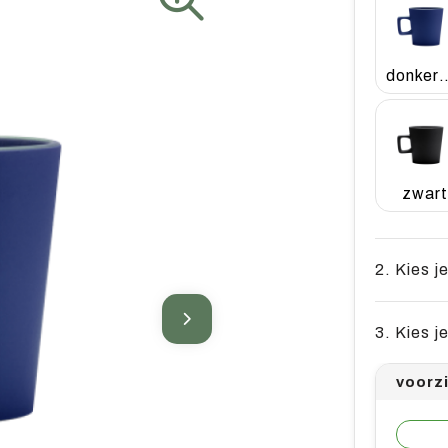
donker
zwart
2. Kies j
3. Kies j
voorz