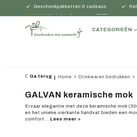
Geschenkpakketten & cadeaus
Rel
Uitstekende reviews
(5/5)
CATEGORIEËN
Ga terug
Home
Drinkwaren bedrukken
|
GALVAN keramische mok
Ervaar elegantie met deze keramische mok (30
en het unieke vierkante handvat bieden een mod
comfort
...