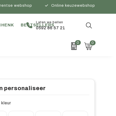
rentse webshop
Online keuzewebshop
Laten we bellen
CHENK
BESTSELLERS
0592 86 57 21
0
0
n personaliseer
 kleur