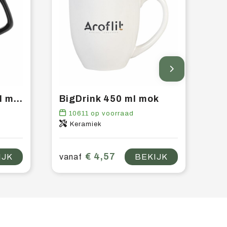
Royal Colour 280 ml mok
BigDrink 450 ml mok
10611
op voorraad
Keramiek
€ 4,57
IJK
vanaf
BEKIJK