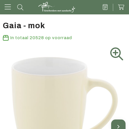
Gaia - mok
Drinkwaren
In totaal
20528
op voorraad
Kantoor & schrijven
Tech
Tassen
Vrije tijd & outdoor
Zoete cadeaus
Groen geschenk
Kleding