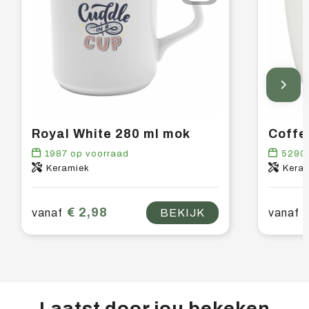
Royal White 280 ml mok
Coffe
1987
op voorraad
5290
Keramiek
Kera
€ 2,98
vanaf
BEKIJK
vanaf