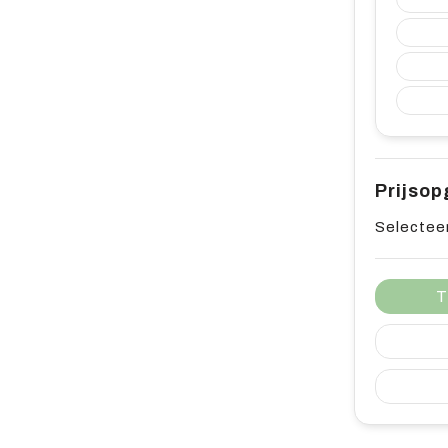
Prijso
Selecteer
T