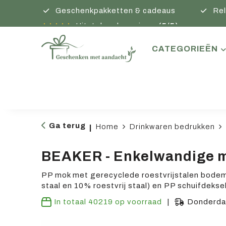
Geschenkpakketten & cadeaus
Rel
Uitstekende reviews
(5/5)
CATEGORIEËN
Ga terug
Home
Drinkwaren bedrukken
|
BEAKER - Enkelwandige 
PP mok met gerecyclede roestvrijstalen bodem
staal en 10% roestvrij staal) en PP schuifdekse
In totaal
40219
op voorraad
Donderdag