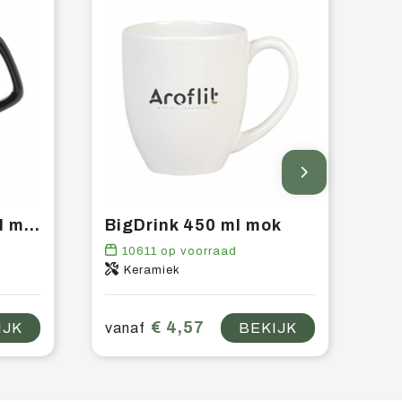
Royal Colour 280 ml mok
BigDrink 450 ml mok
10611
op voorraad
Keramiek
€ 4,57
IJK
vanaf
BEKIJK