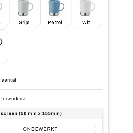
yblauw
Grijs
Petrol
Wit
t
e aantal
e bewerking
screen (50 mm x 155mm)
ONBEWERKT