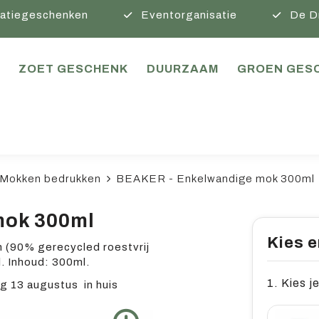
atiegeschenken
Eventorganisatie
De D
ZOET GESCHENK
DUURZAAM
GROEN GES
Mokken bedrukken
BEAKER - Enkelwandige mok 300ml
mok 300ml
Kies e
 (90% gerecycled roestvrij
l. Inhoud: 300ml.
1. Kies je
 13 augustus in huis