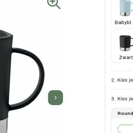
Bab
Zwar
2. Kies j
3. Kies j
Round