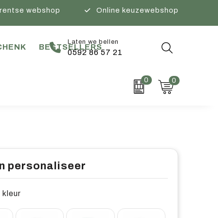
rentse webshop
Online keuzewebshop
Laten we bellen
CHENK
BESTSELLERS
0592 86 57 21
0
0
n personaliseer
 kleur