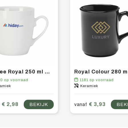
Coffee Royal 250 ml mok
90
op voorraad
1181
op voorraad
amiek
Keramiek
€ 2,98
€ 3,93
BEKIJK
vanaf
BEK