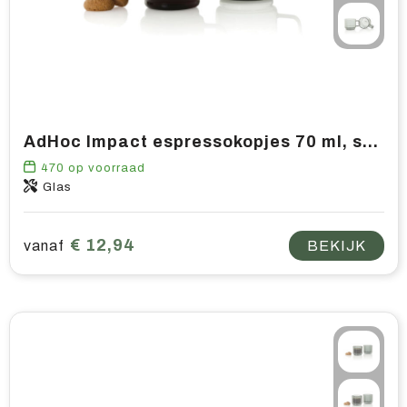
Home & living
Wellness
Gereedschap & veiligheid
AdHoc Impact espressokopjes 70 ml, set van 2 stuks
Overige relatiegeschenken
470
op voorraad
Glas
€ 12,94
vanaf
BEKIJK