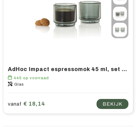
AdHoc Impact espressomok 45 ml, set van 2 stuks
445
op voorraad
Glas
€ 18,14
vanaf
BEKIJK