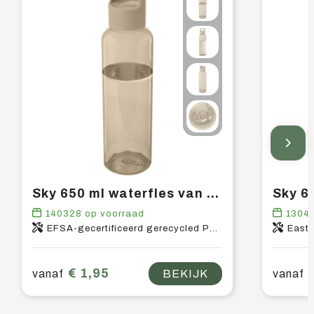
Sky 650 ml waterfles van gerecycled plastic
140328
op voorraad
1304
EFSA-gecertificeerd gerecycled PET-kunststof, PP-kunststof
East
€ 1,95
vanaf
BEKIJK
vanaf