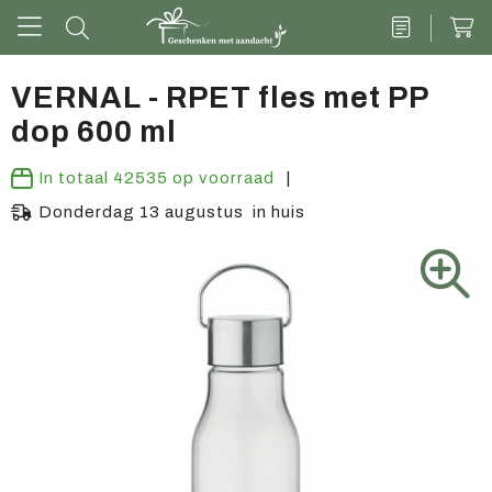
VERNAL - RPET fles met PP
dop 600 ml
Drinkwaren
In totaal
42535
op voorraad
Kantoor & schrijven
Donderdag 13 augustus in huis
Tech
Tassen
Vrije tijd & outdoor
Zoete cadeaus
Groen geschenk
Kleding