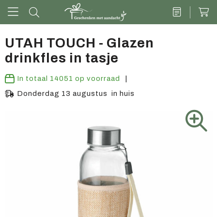
UTAH TOUCH - Glazen
drinkfles in tasje
Drinkwaren
In totaal
14051
op voorraad
Kantoor & schrijven
Donderdag 13 augustus in huis
Tech
Tassen
Vrije tijd & outdoor
Zoete cadeaus
Groen geschenk
Kleding