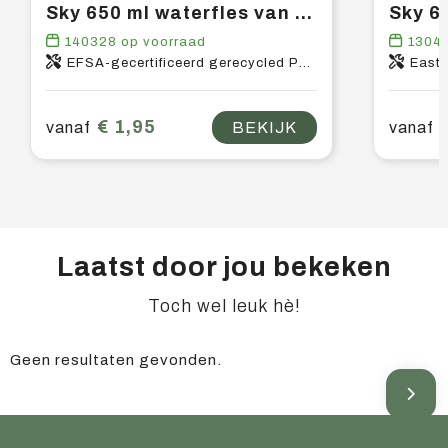
Sky 650 ml waterfles van gerecycled plastic
140328
op voorraad
1304
EFSA-gecertificeerd gerecycled PET-kunststof, PP-kunststof
East
€ 1,95
vanaf
BEKIJK
vanaf
Laatst door jou bekeken
Toch wel leuk hè!
Geen resultaten gevonden.