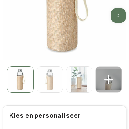
Home & living
Wellness
Gereedschap & veiligheid
Overige relatiegeschenken
Kies en personaliseer