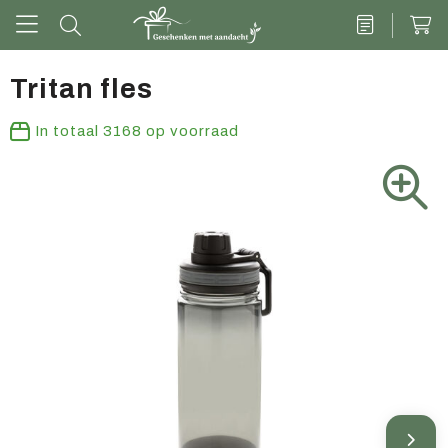
Tritan fles
Drinkwaren
In totaal
3168
op voorraad
Kantoor & schrijven
Tech
Tassen
Vrije tijd & outdoor
Zoete cadeaus
Groen geschenk
Kleding