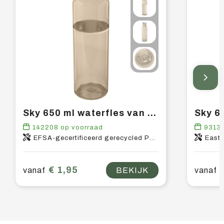
Sky 650 ml waterfles van gerecycled plastic
142208
op voorraad
9313
EFSA-gecertificeerd gerecycled PET-kunststof, PP-kunststof
East
€ 1,95
vanaf
BEKIJK
vanaf