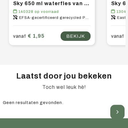
Sky 650 ml waterfles van gerecycled plastic
140328
op voorraad
1304
EFSA-gecertificeerd gerecycled PET-kunststof, PP-kunststof
East
€ 1,95
vanaf
BEKIJK
vanaf
Laatst door jou bekeken
Toch wel leuk hè!
Geen resultaten gevonden.