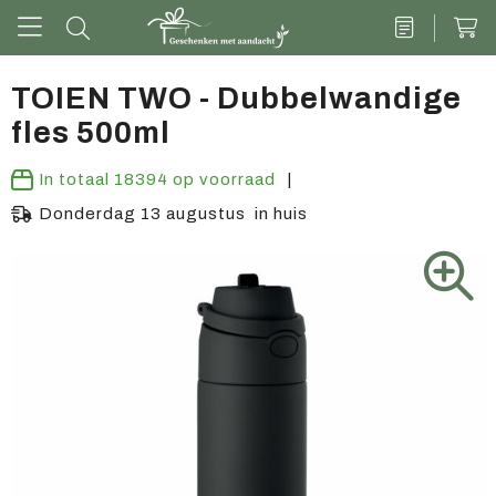
TOIEN TWO - Dubbelwandige
fles 500ml
Drinkwaren
In totaal
18394
op voorraad
Kantoor & schrijven
Donderdag 13 augustus in huis
Tech
Tassen
Vrije tijd & outdoor
Zoete cadeaus
Groen geschenk
Kleding