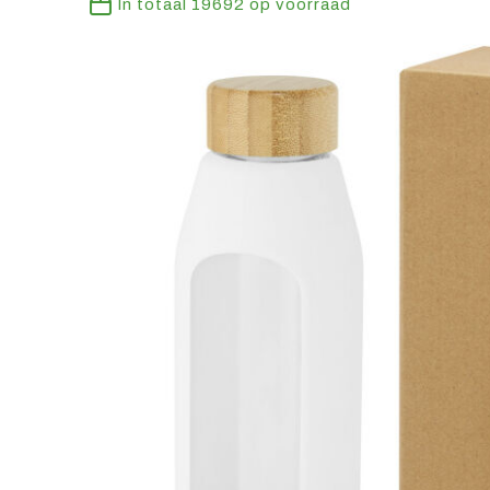
In totaal
19692
op voorraad