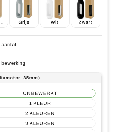
tijdegroen
Grijs
Wit
Zwart
e aantal
e bewerking
diameter: 35mm)
ONBEWERKT
1
2
3