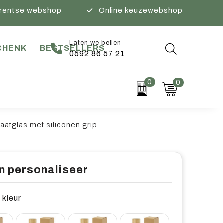
rentse webshop
Online keuzewebshop
Laten we bellen
CHENK
BESTSELLERS
0592 86 57 21
0
0
caatglas met siliconen grip
n personaliseer
 kleur