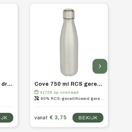
Sky 650 ml Tritan™ drinkfles
Cove 750 ml RCS gerecyclede enkelwandige roestvrijstalen waterfles
41726
op voorraad
90% RCS-gecertificeerd gerecycled roestvrij staal, 10% Gerecycled roestvrij staal
€ 3,75
IJK
vanaf
BEKIJK