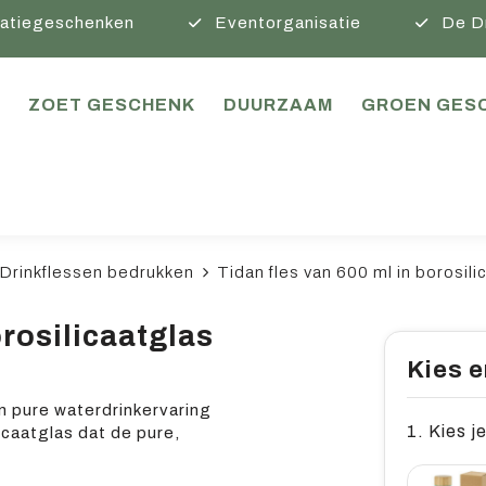
atiegeschenken
Eventorganisatie
De D
ZOET GESCHENK
DUURZAAM
GROEN GES
Drinkflessen bedrukken
Tidan fles van 600 ml in borosili
orosilicaatglas
Kies e
en pure waterdrinkervaring
1. Kies je
icaatglas dat de pure,