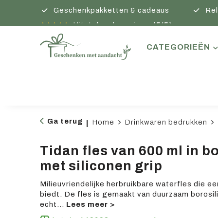
Geschenkpakketten & cadeaus
Rel
Uitstekende reviews
(5/5)
CATEGORIEËN
Ga terug
Home
Drinkwaren bedrukken
|
Tidan fles van 600 ml in b
met siliconen grip
Milieuvriendelijke herbruikbare waterfles die e
biedt. De fles is gemaakt van duurzaam borosil
echt
...