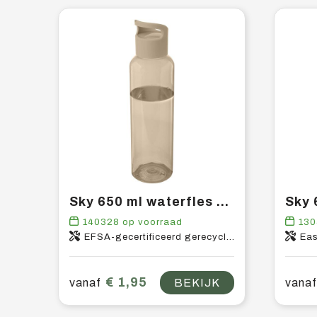
Sky 650 ml waterfles van gerecycled plastic
140328
op voorraad
130
EFSA-gecertificeerd gerecycled PET-kunststof, PP-kunststof
Eas
€ 1,95
vanaf
BEKIJK
vanaf