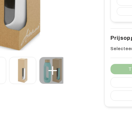
Prijso
Selecteer
T