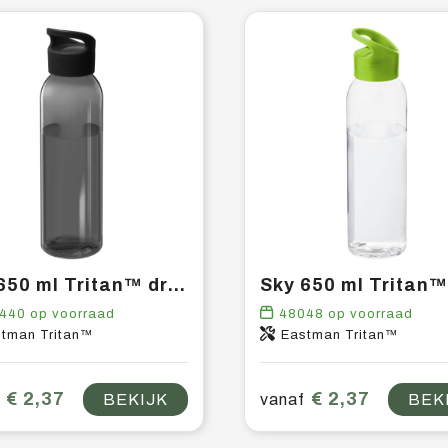
Sky 650 ml Tritan™ drinkfles
440
op voorraad
48048
op voorraad
tman Tritan™
Eastman Tritan™
€ 2,37
€ 2,37
BEKIJK
vanaf
BEK