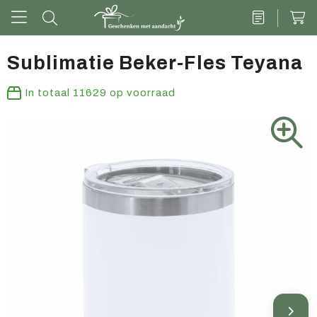
Sublimatie Beker-Fles Teyana
Drinkwaren
In totaal
11629
op voorraad
Kantoor & schrijven
Tech
Tassen
Vrije tijd & outdoor
Zoete cadeaus
Groen geschenk
Kleding