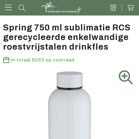
Spring 750 ml sublimatie RCS
gerecycleerde enkelwandige
Drinkwaren
roestvrijstalen drinkfles
Kantoor & schrijven
In totaal
6253
op voorraad
Tech
Tassen
Vrije tijd & outdoor
Zoete cadeaus
Groen geschenk
Kleding