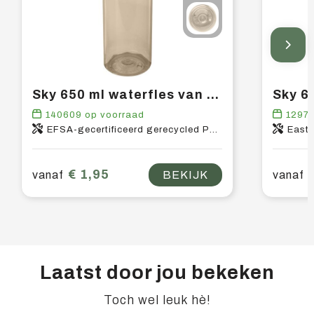
Sky 650 ml waterfles van gerecycled plastic
140609
op voorraad
1297
EFSA-gecertificeerd gerecycled PET-kunststof, PP-kunststof
East
€ 1,95
vanaf
BEKIJK
vanaf
Laatst door jou bekeken
Toch wel leuk hè!