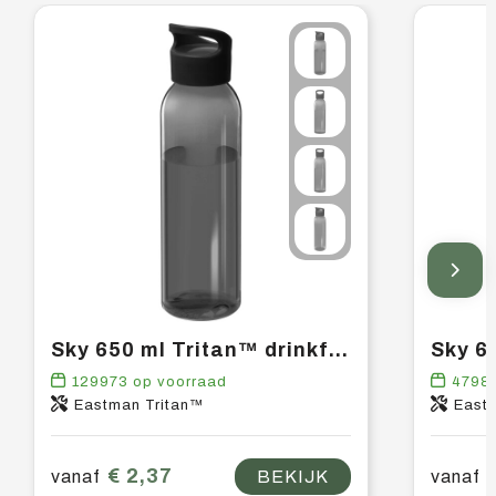
Sky 650 ml Tritan™ drinkfles
129973
op voorraad
4798
Eastman Tritan™
East
€ 2,37
vanaf
BEKIJK
vanaf