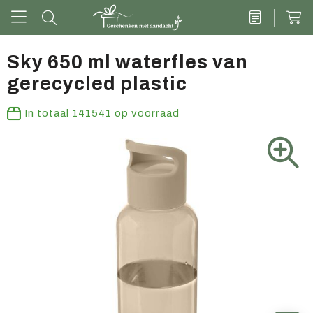
Sky 650 ml waterfles van
gerecycled plastic
Drinkwaren
In totaal
141541
op voorraad
Kantoor & schrijven
Tech
Tassen
Vrije tijd & outdoor
Zoete cadeaus
Groen geschenk
Kleding