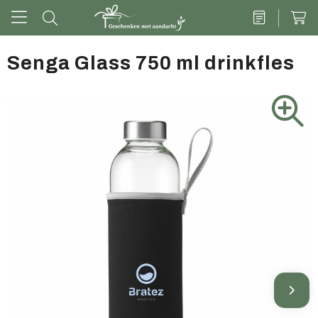
Senga Glass 750 ml drinkfles
Drinkwaren
Kantoor & schrijven
Tech
Tassen
Vrije tijd & outdoor
Zoete cadeaus
Groen geschenk
Kleding