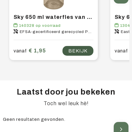
Sky 650 ml waterfles van gerecycled plastic
140328
op voorraad
1304
EFSA-gecertificeerd gerecycled PET-kunststof, PP-kunststof
East
€ 1,95
vanaf
BEKIJK
vanaf
Laatst door jou bekeken
Toch wel leuk hè!
Geen resultaten gevonden.