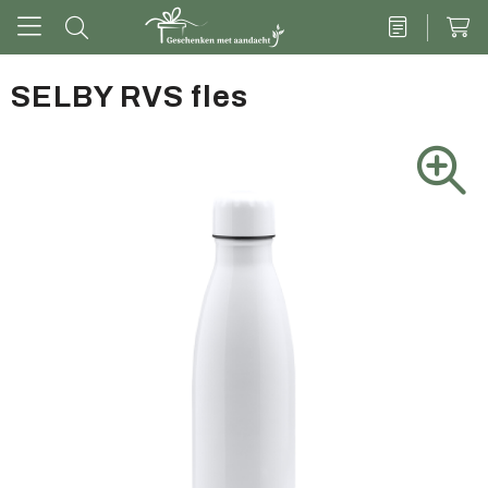
SELBY RVS fles
Drinkwaren
Kantoor & schrijven
Tech
Tassen
Vrije tijd & outdoor
Zoete cadeaus
Groen geschenk
Kleding