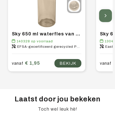
Sky 650 ml waterfles van gerecycled plastic
140328
op voorraad
1304
EFSA-gecertificeerd gerecycled PET-kunststof, PP-kunststof
East
€ 1,95
vanaf
BEKIJK
vanaf
Laatst door jou bekeken
Toch wel leuk hè!