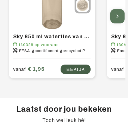
Sky 650 ml waterfles van gerecycled plastic
140328
op voorraad
1304
EFSA-gecertificeerd gerecycled PET-kunststof, PP-kunststof
East
€ 1,95
vanaf
BEKIJK
vanaf
Laatst door jou bekeken
Toch wel leuk hè!