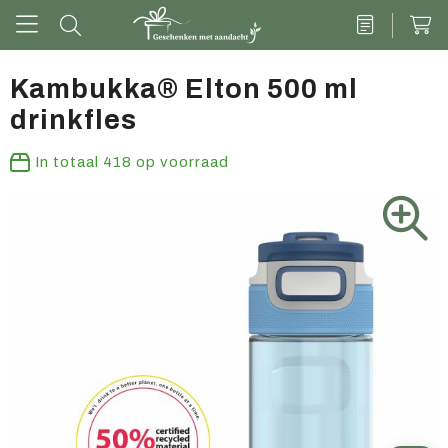
Kambukka® Elton 500 ml
drinkfles
Drinkwaren
In totaal
418
op voorraad
Kantoor & schrijven
Tech
Tassen
Vrije tijd & outdoor
Zoete cadeaus
Groen geschenk
Kleding