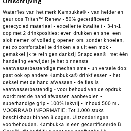
Omschrijving
Waterfles van het merk Kambukka® • van helder en
geurloos Tritan™ Renew - 50% gecertificeerd
gerecycled materiaal • excellente kwaliteit • 3-in-1
dop met 2 drinkposities: even drukken en snel een
slok nemen of volledig openen om, zonder knoeien,
net zo comfortabel te drinken als uit een mok •
gemakkelijk te reinigen dankzij Snapclean®: met één
handeling verwijder je het binnenste
vaatwasserbestendige mechanisme • universele dop:
past ook op andere Kambukka® drinkflessen • het
deksel met de hand afwassen • de fles is
vaatwasserbestendig - voor behoud van de opdruk
wordt met de hand afwassen aanbevolen •
superhandige grip • 100% lekvrij • inhoud 500 ml.
VOORRAAD INFORMATIE: Tot 1.000 stuks
beschikbaar binnen 8 dagen. Uitzonderingen
voorbehouden. Kambukka is een gecertificeerde B