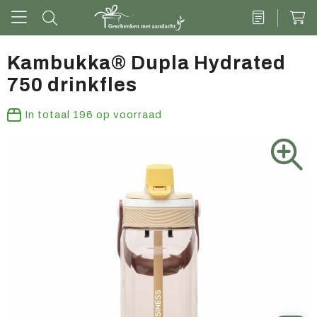
Kambukka® Dupla Hydrated
750 drinkfles
Drinkwaren
In totaal
196
op voorraad
Kantoor & schrijven
Tech
Tassen
Vrije tijd & outdoor
Zoete cadeaus
Groen geschenk
Kleding