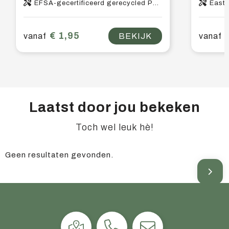
EFSA-gecertificeerd gerecycled PET-kunststof, PP-kunststof
East
€ 1,95
vanaf
BEKIJK
vanaf
Laatst door jou bekeken
Toch wel leuk hè!
Geen resultaten gevonden.