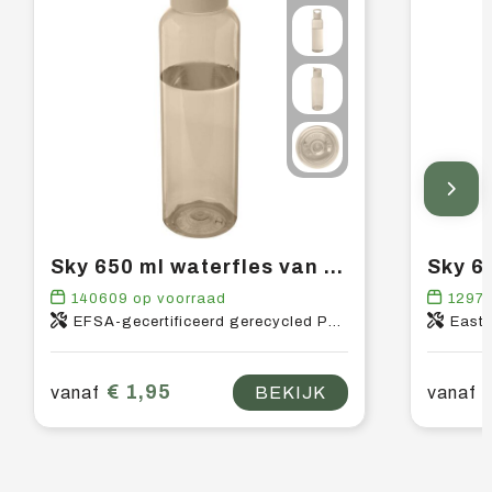
Sky 650 ml waterfles van gerecycled plastic
140609
op voorraad
1297
EFSA-gecertificeerd gerecycled PET-kunststof, PP-kunststof
East
€ 1,95
vanaf
BEKIJK
vanaf