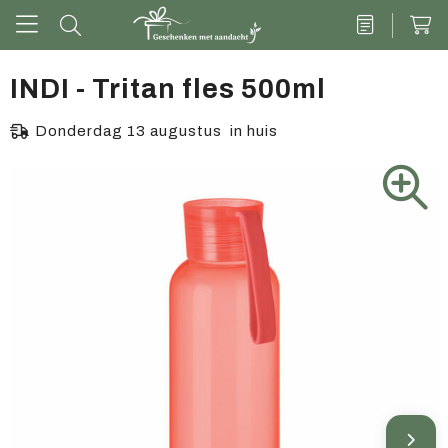
INDI - Tritan fles 500ml
Drinkwaren
Donderdag 13 augustus in huis
Kantoor & schrijven
Tech
Tassen
Vrije tijd & outdoor
Zoete cadeaus
Groen geschenk
Kleding