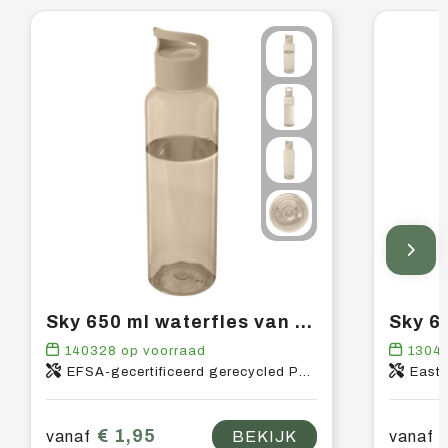
Sky 650 ml waterfles van gerecycled plastic
140328
op voorraad
1304
EFSA-gecertificeerd gerecycled PET-kunststof, PP-kunststof
East
€ 1,95
vanaf
BEKIJK
vanaf