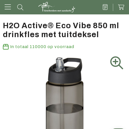
H2O Active® Eco Vibe 850 ml
drinkfles met tuitdeksel
Drinkwaren
In totaal
110000
op voorraad
Kantoor & schrijven
Tech
Tassen
Vrije tijd & outdoor
Zoete cadeaus
Groen geschenk
Kleding