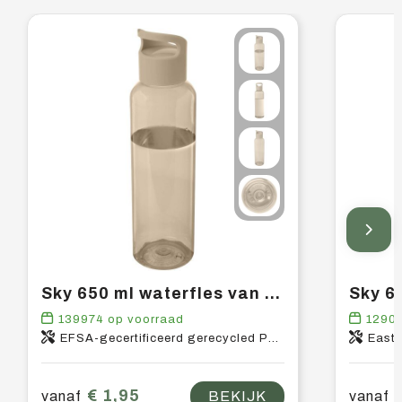
Sky 650 ml waterfles van gerecycled plastic
139974
op voorraad
1290
EFSA-gecertificeerd gerecycled PET-kunststof, PP-kunststof
East
€ 1,95
vanaf
BEKIJK
vanaf