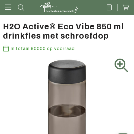
H2O Active® Eco Vibe 850 ml
drinkfles met schroefdop
Drinkwaren
In totaal
80000
op voorraad
Kantoor & schrijven
Tech
Tassen
Vrije tijd & outdoor
Zoete cadeaus
Groen geschenk
Kleding