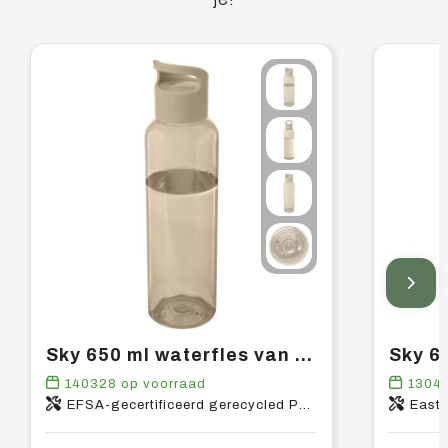
Sky 650 ml waterfles van gerecycled plastic
140328
op voorraad
1304
EFSA-gecertificeerd gerecycled PET-kunststof, PP-kunststof
East