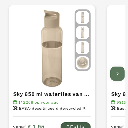
Sky 650 ml waterfles van gerecycled plastic
142208
op voorraad
9313
EFSA-gecertificeerd gerecycled PET-kunststof, PP-kunststof
East
€ 1,95
vanaf
BEKIJK
vanaf