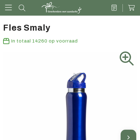
Fles Smaly
Drinkwaren
In totaal
14260
op voorraad
Kantoor & schrijven
Tech
Tassen
Vrije tijd & outdoor
Zoete cadeaus
Groen geschenk
Kleding