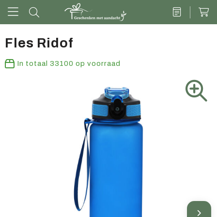
Fles Ridof
Drinkwaren
In totaal
33100
op voorraad
Kantoor & schrijven
Tech
Tassen
Vrije tijd & outdoor
Zoete cadeaus
Groen geschenk
Kleding