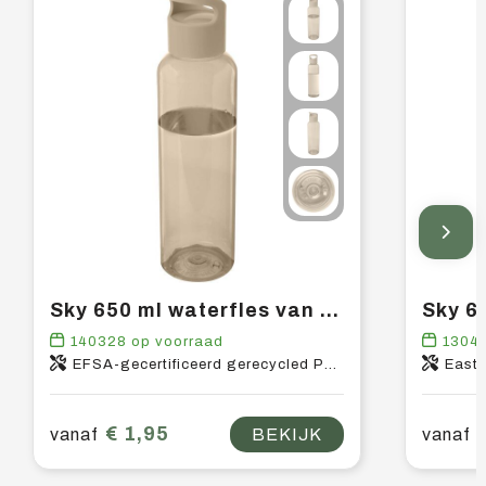
Sky 650 ml waterfles van gerecycled plastic
140328
op voorraad
1304
EFSA-gecertificeerd gerecycled PET-kunststof, PP-kunststof
East
€ 1,95
vanaf
BEKIJK
vanaf