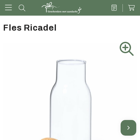
Fles Ricadel
Drinkwaren
Kantoor & schrijven
Tech
Tassen
Vrije tijd & outdoor
Zoete cadeaus
Groen geschenk
Kleding