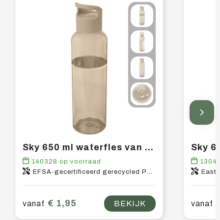
Sky 650 ml waterfles van gerecycled plastic
140328
op voorraad
1304
EFSA-gecertificeerd gerecycled PET-kunststof, PP-kunststof
East
€ 1,95
vanaf
BEKIJK
vanaf